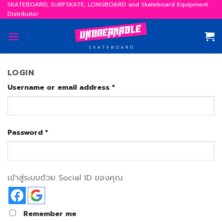
Skip
SKATEBOARD, SURFSKATE, LONGBOARD and Skateboard Equipment
Distributor
to
content
LOGIN
Username or email address
*
Password
*
เข้าสู่ระบบด้วย Social ID ของคุณ
Remember me