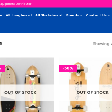
uipment Distributor
te
All Longboard
All Skateboard
Brands
Contact Us
Showing a
5
%
-56%
เพิ่ม
สิ่งที่
อยาก
ได้
OUT OF STOCK
OUT OF STOCK