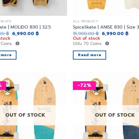
FSKATE
ALL PRODUCT
ate | MOLIDO 830 | 32.5
SpiceSkate | ANISE 830 | Size 3
Original
Current
Original
Curr
.00
฿
6,990.00
฿
15,900.00
฿
6,990.00
฿
price
price
price
price
stock
Out of stock
was:
is:
was:
is:
Coins.
ได้รับ
70
Coins.
15,900.00 ฿.
6,990.00 ฿.
15,900.00 ฿.
6,99
 more
Read more
%
-72%
เพิ่ม
สิ่งที่
อยาก
ได้
OUT OF STOCK
OUT OF STOCK