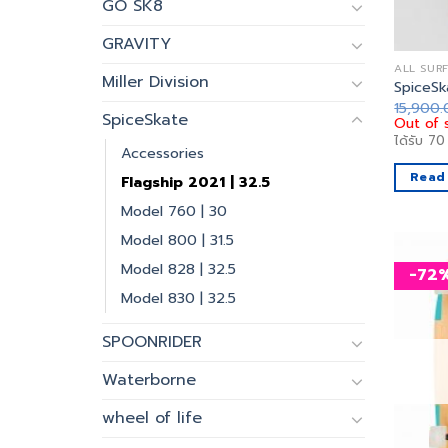
GO SK8
GRAVITY
ALL SUR
Miller Division
SpiceSk
15,900
SpiceSkate
Out of 
ได้รับ
70
Accessories
Read
Flagship 2021 | 32.5
Model 760 | 30
Model 800 | 31.5
Model 828 | 32.5
-72
Model 830 | 32.5
SPOONRIDER
Waterborne
wheel of life