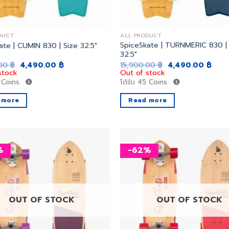
DUCT
ALL PRODUCT
SpiceSkate | TURNMERIC 830 |
ate | CUMIN 830 | Size 32.5″
32.5″
Original
Current
Original
Curr
.00
฿
4,490.00
฿
15,900.00
฿
4,490.00
฿
price
price
price
price
stock
Out of stock
was:
is:
was:
is:
Coins.
ได้รับ
45
Coins.
15,900.00 ฿.
4,490.00 ฿.
15,900.00 ฿.
4,49
 more
Read more
%
-62%
เพิ่ม
สิ่งที่
อยาก
ได้
OUT OF STOCK
OUT OF STOCK