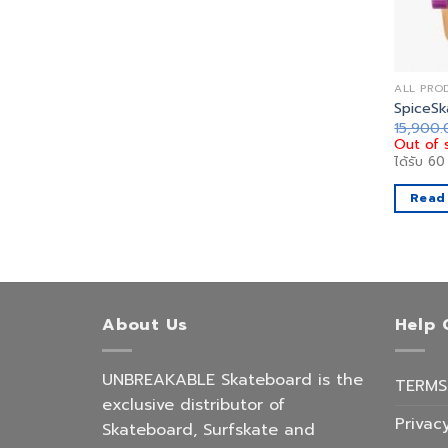
ALL PRO
SpiceSk
15,900
Out of 
ได้รับ
60
Read
About Us
Help 
UNBREAKABLE Skateboard is the
TERMS
exclusive distributor of
Privacy
Skateboard, Surfskate and