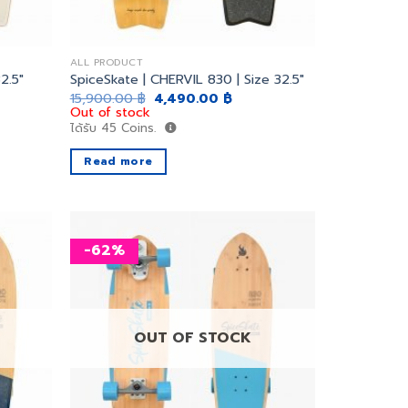
ALL PRODUCT
2.5″
SpiceSkate | CHERVIL 830 | Size 32.5″
ent
Original
Current
15,900.00
฿
4,490.00
฿
price
price
Out of stock
was:
is:
ได้รับ
45
Coins.
0.00 ฿.
15,900.00 ฿.
4,490.00 ฿.
Read more
-62%
เพิ่ม
เพิ่ม
สิ่งที่
สิ่งที่
อยาก
อยาก
ได้
ได้
OUT OF STOCK