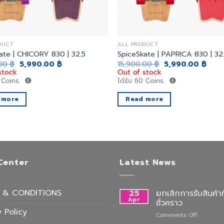
DUCT
ALL PRODUCT
ate | CHICORY 830 | 32.5
SpiceSkate | PAPRICA 830 | 32
Original
Current
Original
Curr
.00
฿
5,990.00
฿
15,900.00
฿
5,990.00
฿
price
price
price
price
stock
Out of stock
was:
is:
was:
is:
Coins.
ได้รับ
60
Coins.
15,900.00 ฿.
5,990.00 ฿.
15,900.00 ฿.
5,99
 more
Read more
Center
Latest News
 & CONDITIONS
25
ยกเลิกการรับสินค้าท
Apr
ชั่วคราว
 Policy
on
Comments Off
ยกเลิก