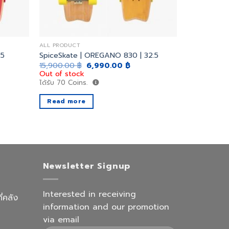
ALL PRODUCT
.5
SpiceSkate | OREGANO 830 | 32.5
ent
Original
Current
15,900.00
฿
6,990.00
฿
price
price
Out of stock
was:
is:
ได้รับ
70
Coins.
0.00 ฿.
15,900.00 ฿.
6,990.00 ฿.
Read more
Newsletter Signup
Interested in receiving
ี่คลัง
information and our promotion
via email