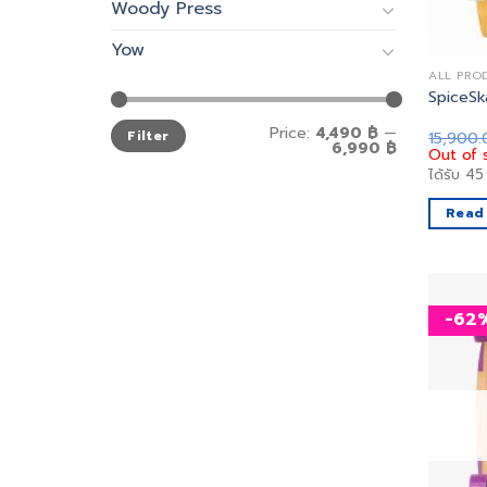
Woody Press
Yow
ALL PRO
SpiceSk
Min
Max
Price:
4,490 ฿
—
15,900
Filter
price
price
6,990 ฿
Out of 
ได้รับ
45
Read
-62