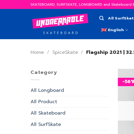
Skip
SKATEBOARD, SURFSKATE, LONGBOARD and Skateboard Eq
to
content
All SurfSka
English
Home
/
SpiceSkate
/
Flagship 2021 | 32.
Category
-56
All Longboard
All Product
All Skateboard
All SurfSkate