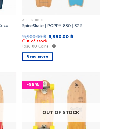
ALL PRODUCT
 Size
SpiceSkate | POPPY 830 | 32.5
ent
Original
Current
15,900.00
฿
5,990.00
฿
price
price
Out of stock
was:
is:
ได้รับ
60
Coins.
0.00 ฿.
15,900.00 ฿.
5,990.00 ฿.
Read more
-56%
เพิ่ม
เพิ่ม
สิ่งที่
สิ่งที่
อยาก
อยาก
ได้
ได้
OUT OF STOCK