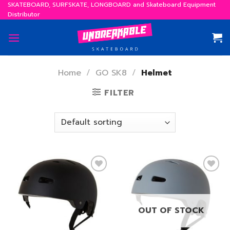
Skip
SKATEBOARD, SURFSKATE, LONGBOARD and Skateboard Equipment
Distributor
to
content
Home
/
GO SK8
/
Helmet
FILTER
เพิ่ม
เพิ่ม
สิ่งที่
สิ่งที่
OUT OF STOCK
อยาก
อยาก
ได้
ได้