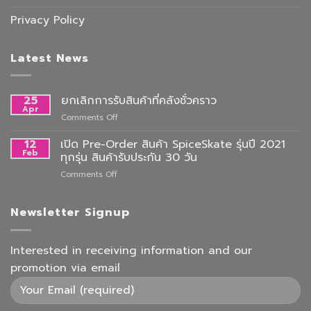
Privacy Policy
Latest News
25
ยกเลิกการรับสินค้าที่คลังชั่วคราว
Apr
on
Comments Off
ยกเลิก
การ
12
เปิด Pre-Order สินค้า SpiceSkate รุ่นปี 2021
รับ
Feb
ทุกรุ่น สินค้ารับประกัน 30 วัน
สินค้า
on
Comments Off
ที่
เปิด
คลัง
Pre-
ชั่วคราว
Order
Newsletter Signup
สินค้า
SpiceSkate
รุ่น
Interested in receiving information and our
ปี
promotion via email
2021
ทุก
รุ่น
สินค้า