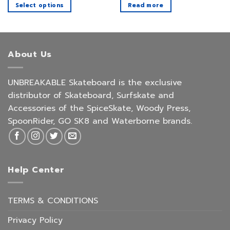
Select options
Read more
This
product
has
multiple
About Us
variants.
The
UNBREAKABLE Skateboard is the exclusive
options
may
distributor of Skateboard, Surfskate and
be
Accessories of the SpiceSkate, Woody Press,
chosen
SpoonRider, GO SK8 and Waterborne brands.
on
the
product
page
Help Center
TERMS & CONDITIONS
Privacy Policy