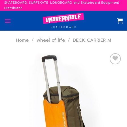
Skip
SKATEBOARD, SURFSKATE, LONGBOARD and Skateboard Equipment
Distributor
to
content
Home
/
wheel of life
/
DECK CARRIER M
เพิ่ม
สิ่งที่
อยาก
ได้