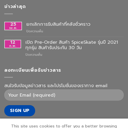
ข่าวล่าสุด
25
ยกเลิกการรับสินค้าที่คลังชั่วคราว
เม.ย.
บน
ปิดความเห็น
ยกเลิก
การ
12
เปิด Pre-Order สินค้า SpiceSkate รุ่นปี 2021
รับ
ก.พ.
ทุกรุ่น สินค้ารับประกัน 30 วัน
สินค้า
บน
ปิดความเห็น
ที่
เปิด
คลัง
Pre-
ชั่วคราว
Order
ลงทะเบียนเพื่อรับข่าวสาร
สินค้า
SpiceSkate
รุ่น
สนใจรับข้อมูลข่าวสาร และโปรโมชั่นของเราทาง email
ปี
2021
ทุก
รุ่น
สินค้า
รับ
ประกัน
30
This site uses cookies to offer you a better browsing
วัน