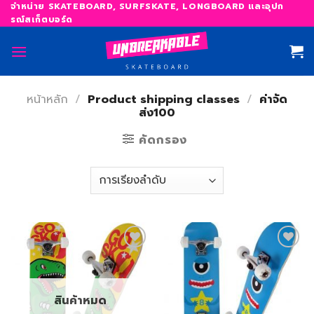
Skip
จำหน่าย SKATEBOARD, SURFSKATE, LONGBOARD และอุปก
รณ์สเก็ตบอร์ด
to
content
หน้าหลัก
/
Product shipping classes
/
ค่าจัด
ส่ง100
คัดกรอง
เพิ่ม
เพิ่ม
สิ่งที่
สิ่งที่
สินค้าหมด
อยาก
อยาก
ได้
ได้