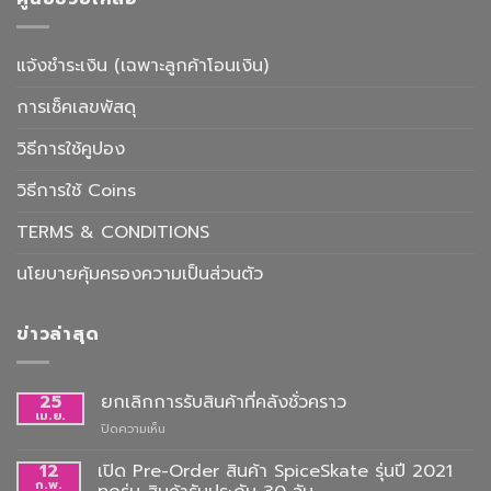
แจ้งชำระเงิน (เฉพาะลูกค้าโอนเงิน)
การเช็คเลขพัสดุ
วิธีการใช้คูปอง
วิธีการใช้ Coins
TERMS & CONDITIONS
นโยบายคุ้มครองความเป็นส่วนตัว
ข่าวล่าสุด
25
ยกเลิกการรับสินค้าที่คลังชั่วคราว
เม.ย.
บน
ปิดความเห็น
ยกเลิก
การ
12
เปิด Pre-Order สินค้า SpiceSkate รุ่นปี 2021
รับ
ก.พ.