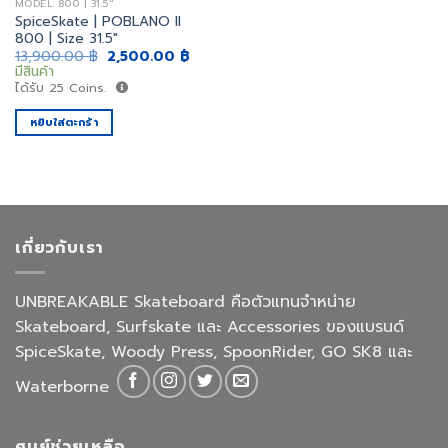
MODEL 800 | 31.5"
SpiceSkate | POBLANO II
800 | Size 31.5″
Original
Current
13,900.00
฿
2,500.00
฿
price
price
มีสินค้า
was:
is:
ได้รับ
25
Coins.
13,900.00 ฿.
2,500.00 ฿.
หยิบใส่ตะกร้า
เกี่ยวกับเรา
UNBREAKABLE Skateboard คือตัวแทนจำหน่าย
Skateboard, Surfskate และ Accessories ของแบรนด์
SpiceSkate, Woody Press, SpoonRider, GO SK8 และ
Waterborne
ศูนย์ช่วยเหลือ