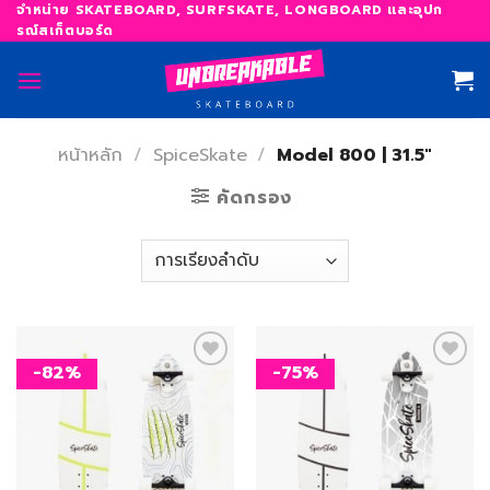
Skip
จำหน่าย SKATEBOARD, SURFSKATE, LONGBOARD และอุปก
รณ์สเก็ตบอร์ด
to
content
หน้าหลัก
/
SpiceSkate
/
Model 800 | 31.5"
คัดกรอง
-82%
-75%
เพิ่ม
เพิ่ม
สิ่งที่
สิ่งที่
อยาก
อยาก
ได้
ได้