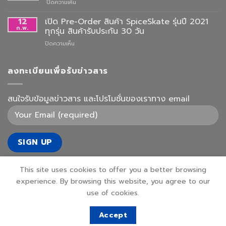
บน
ปิดความเห็น
ยกเลิก
การ
12
เปิด Pre-Order สินค้า SpiceSkate รุ่นปี 2021
รับ
ก.พ.
ทุกรุ่น สินค้ารับประกัน 30 วัน
สินค้า
บน
ปิดความเห็น
ที่
เปิด
คลัง
Pre-
ชั่วคราว
Order
ลงทะเบียนเพื่อรับข่าวสาร
สินค้า
SpiceSkate
รุ่น
สนใจรับข้อมูลข่าวสาร และโปรโมชั่นของเราทาง email
ปี
2021
ทุก
รุ่น
สินค้า
รับ
ประกัน
30
This site uses cookies to offer you a better browsing
วัน
experience. By browsing this website, you agree to our
use of cookies.
Accept
Copyright 2026 ©
unbreakableskateboard.com