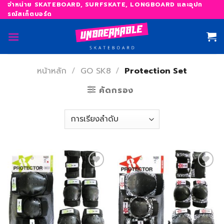
Skip
จำหน่าย SKATEBOARD, SURFSKATE, LONGBOARD และอุปก
รณ์สเก็ตบอร์ด
to
content
หน้าหลัก
/
GO SK8
/
Protection Set
คัดกรอง
เพิ่ม
เพิ่ม
สิ่งที่
สิ่งที่
อยาก
อยาก
ได้
ได้