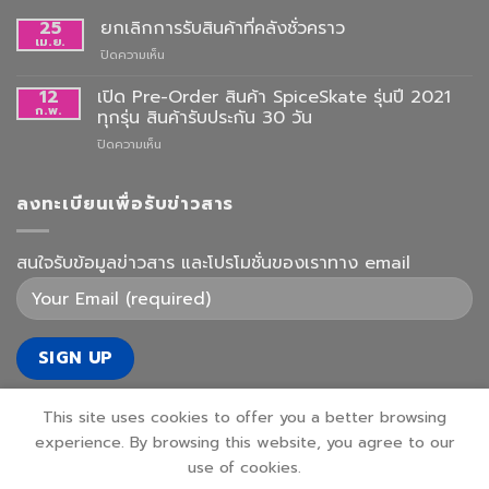
25
ยกเลิกการรับสินค้าที่คลังชั่วคราว
เม.ย.
บน
ปิดความเห็น
ยกเลิก
การ
12
เปิด Pre-Order สินค้า SpiceSkate รุ่นปี 2021
รับ
ก.พ.
ทุกรุ่น สินค้ารับประกัน 30 วัน
สินค้า
บน
ปิดความเห็น
ที่
เปิด
คลัง
Pre-
ชั่วคราว
Order
ลงทะเบียนเพื่อรับข่าวสาร
สินค้า
SpiceSkate
รุ่น
สนใจรับข้อมูลข่าวสาร และโปรโมชั่นของเราทาง email
ปี
2021
ทุก
รุ่น
สินค้า
รับ
ประกัน
30
This site uses cookies to offer you a better browsing
วัน
experience. By browsing this website, you agree to our
use of cookies.