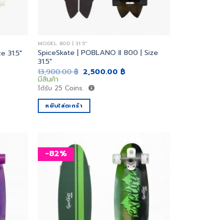
MODEL 800 | 31.5"
SpiceSkate | POBLANO II 800 | Size
e 31.5″
31.5″
ent
Original
Current
13,900.00
฿
2,500.00
฿
price
price
มีสินค้า
was:
is:
ได้รับ
25
Coins.
0.00 ฿.
13,900.00 ฿.
2,500.00 ฿.
หยิบใส่ตะกร้า
-82%
เพิ่ม
เพิ่ม
สิ่งที่
สิ่งที่
อยาก
อยาก
ได้
ได้