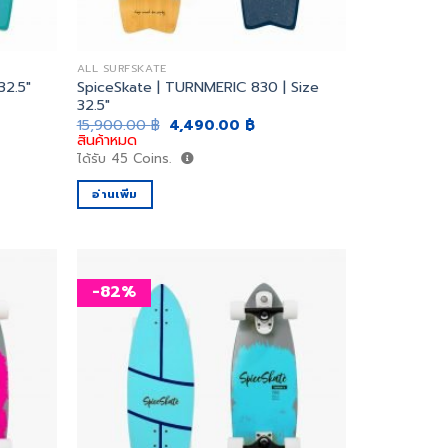
ALL SURFSKATE
SpiceSkate | TURNMERIC 830 | Size
32.5″
32.5″
ent
Original
Current
15,900.00
฿
4,490.00
฿
price
price
สินค้าหมด
was:
is:
ได้รับ
45
Coins.
0.00 ฿.
15,900.00 ฿.
4,490.00 ฿.
อ่านเพิ่ม
-82%
เพิ่ม
เพิ่ม
สิ่งที่
สิ่งที่
อยาก
อยาก
ได้
ได้