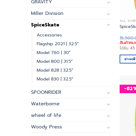
GRAVITY
Miller Division
ALL SUR
SpiceSkate
SpiceSk
Accessories
15,900
สินค้าหม
Flagship 2021 | 32.5"
ได้รับ
45
Model 760 | 30"
อ่านเพิ
Model 800 | 31.5"
Model 828 | 32.5"
Model 830 | 32.5"
-82
SPOONRIDER
Waterborne
wheel of life
Woody Press