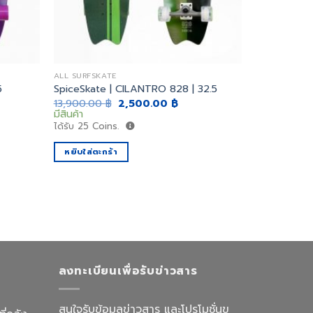
ALL SURFSKATE
5
SpiceSkate | CILANTRO 828 | 32.5
ent
Original
Current
13,900.00
฿
2,500.00
฿
price
price
มีสินค้า
was:
is:
ได้รับ
25
Coins.
0.00 ฿.
13,900.00 ฿.
2,500.00 ฿.
หยิบใส่ตะกร้า
ลงทะเบียนเพื่อรับข่าวสาร
สนใจรับข้อมูลข่าวสาร และโปรโมชั่นข