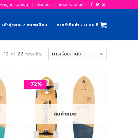
ฉพาะลูกค้าโอนเงิน)
ติดต่อเรา
แผนที่คลังสินค้า
เข้าสู่ระบบ / ลงทะเบียน
ตะกร้าสินค้า /
0.00
฿
–12 of 22 results
-72%
เพิ่ม
เพิ่ม
สิ่งที่
สิ่งที่
อยาก
อยาก
ได้
ได้
สินค้าหมด