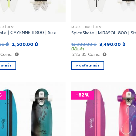
 | 31.5"
MODEL 800 | 31.5"
ate | CAYENNE II 800 | Size
SpiceSkate | MIRASOL 800 | Siz
Original
Current
Original
Curr
.00
฿
2,500.00
฿
13,900.00
฿
3,490.00
฿
price
price
price
price
มีสินค้า
was:
is:
was:
is:
Coins.
ได้รับ
35
Coins.
13,900.00 ฿.
2,500.00 ฿.
13,900.00 ฿.
3,49
่ตะกร้า
หยิบใส่ตะกร้า
%
-82%
เพิ่ม
สิ่งที่
อยาก
ได้