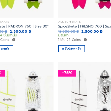
FSKATE
ALL SURFSKATE
ate | PADRON 760 | Size 30″
SpiceSkate | FRESNO 760 | Siz
Original
Current
Original
Curr
.00
฿
2,500.00
฿
13,900.00
฿
2,500.00
฿
price
price
price
price
4 ชิ้นเท่านั้น
มีสินค้า
was:
is:
was:
is:
Coins.
ได้รับ
25
Coins.
13,900.00 ฿.
2,500.00 ฿.
13,900.00 ฿.
2,50
่ตะกร้า
หยิบใส่ตะกร้า
%
-75%
เพิ่ม
สิ่งที่
อยาก
ได้