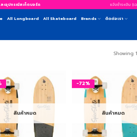
แจ้งชำระเงิน (เ
อุปกรณ์สเก็ตบอร์ด
te
All Longboard
All Skateboard
Brands
ติดต่อเรา
Showing 1
%
-72%
เพิ่ม
สิ่งที่
อยาก
ได้
สินค้าหมด
สินค้าหมด