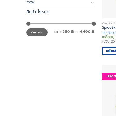
Yow
สินค้าทั้งหมด
ALL SUR
SpiceSk
ราคา
ราคา
ราคา
250 ฿
—
4,490 ฿
13,900
คัดกรอง
ต่ำ
สูงสุด
สุด
เหลืออยู่ 
ได้รับ
25
หยิบใส
-82