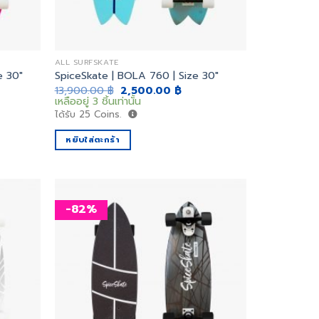
ALL SURFSKATE
e 30″
SpiceSkate | BOLA 760 | Size 30″
ent
Original
Current
13,900.00
฿
2,500.00
฿
price
price
เหลืออยู่ 3 ชิ้นเท่านั้น
was:
is:
ได้รับ
25
Coins.
0.00 ฿.
13,900.00 ฿.
2,500.00 ฿.
หยิบใส่ตะกร้า
-82%
เพิ่ม
เพิ่ม
สิ่งที่
สิ่งที่
อยาก
อยาก
ได้
ได้