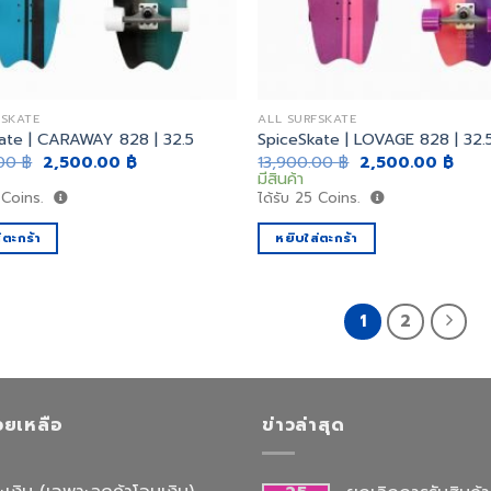
FSKATE
ALL SURFSKATE
ate | CARAWAY 828 | 32.5
SpiceSkate | LOVAGE 828 | 32.
Original
Current
Original
Curr
.00
฿
2,500.00
฿
13,900.00
฿
2,500.00
฿
price
price
price
price
มีสินค้า
was:
is:
was:
is:
Coins.
ได้รับ
25
Coins.
13,900.00 ฿.
2,500.00 ฿.
13,900.00 ฿.
2,50
่ตะกร้า
หยิบใส่ตะกร้า
1
2
่วยเหลือ
ข่าวล่าสุด