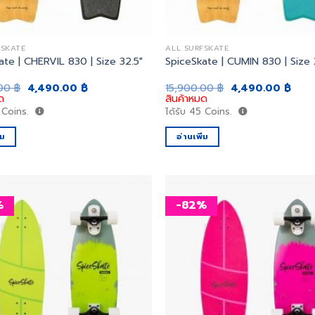
FSKATE
ALL SURFSKATE
ate | CHERVIL 830 | Size 32.5″
SpiceSkate | CUMIN 830 | Size 
Original
Current
Original
Curr
.00
฿
4,490.00
฿
15,900.00
฿
4,490.00
฿
price
price
price
price
ด
สินค้าหมด
was:
is:
was:
is:
Coins.
ได้รับ
45
Coins.
15,900.00 ฿.
4,490.00 ฿.
15,900.00 ฿.
4,49
่ม
อ่านเพิ่ม
%
-82%
เพิ่ม
สิ่งที่
อยาก
ได้