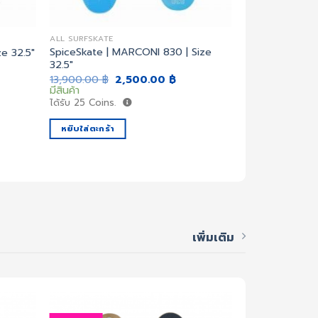
ALL SURFSKATE
ALL SURFSKATE
SpiceSkate | MARCONI 830 | Size
e 32.5″
SpiceSkate | F
32.5″
rent
O
13,900.00
฿
2
e
p
มีสินค้า
Original
Current
13,900.00
฿
2,500.00
฿
w
price
price
มีสินค้า
ได้รับ
25
Coins.
00.00 ฿.
1
was:
is:
ได้รับ
25
Coins.
13,900.00 ฿.
2,500.00 ฿.
หยิบใส่ตะกร้า
หยิบใส่ตะกร้า
เพิ่มเติม