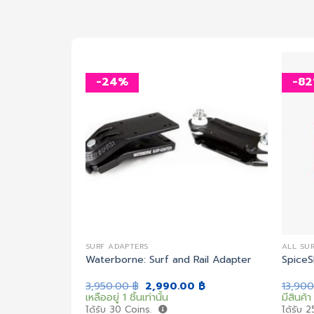
-24%
-8
เพิ่ม
เพิ่ม
สิ่งที่
สิ่งที่
อยาก
อยาก
ได้
ได้
SURF ADAPTERS
ALL SU
e สำหรับรุ่น
Waterborne: Surf and Rail Adapter
SpiceS
Original
Current
3,950.00
฿
2,990.00
฿
13,90
price
price
เหลืออยู่ 1 ชิ้นเท่านั้น
มีสินค้า
was:
is:
ได้รับ
30
Coins.
ได้รับ
2