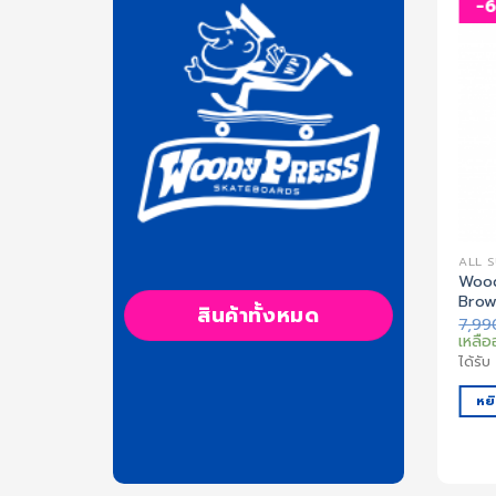
-69%
-
เพิ่ม
เพิ่ม
สิ่งที่
สิ่งที่
อยาก
อยาก
ได้
ได้
ALL SURFSKATE
ALL 
ter 2 – 36″ inch
Woody Press | Thruster 2 – 36″ inch
Wood
RN)
Natural (13TH2-36NAT)
Brow
สินค้าทั้งหมด
l
Current
Original
Current
.00
฿
7,990.00
฿
2,500.00
฿
7,9
price
price
price
เหลืออยู่ 2 ชิ้นเท่านั้น
เหลืออ
is:
was:
is:
ได้รับ
25
Coins.
ได้รั
00 ฿.
2,500.00 ฿.
7,990.00 ฿.
2,500.00 ฿.
หยิบใส่ตะกร้า
หยิ