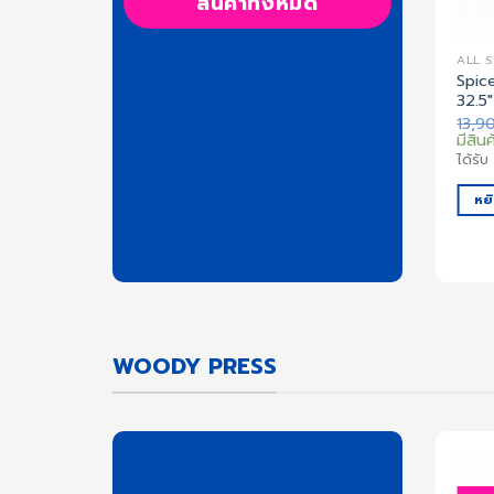
สินค้าทั้งหมด
ALL SURFSKATE
ALL 
Spic
N 760 | Size 30″
SpiceSkate | CUMIN 830 | Size 32.5″
32.5″
l
Current
Original
Current
0.00
฿
15,900.00
฿
4,490.00
฿
price
price
price
สินค้าหมด
13,9
is:
was:
is:
มีสินค
ได้รับ
45
Coins.
.00 ฿.
2,500.00 ฿.
15,900.00 ฿.
4,490.00 ฿.
ได้รั
อ่านเพิ่ม
หยิ
WOODY PRESS