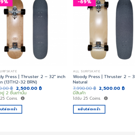
69%
-69%
เพิ่ม
สิ่งที่
อยาก
ได้
SURFSKATE
ALL SURFSKATE
y Press | Thruster 2 – 32″ inch
Woody Press | Thruster 2 – 3
n (13TH2-32 BRN)
Natural
Original
Current
Original
Curr
90.00
฿
2,500.00
฿
7,990.00
฿
2,500.00
฿
price
price
price
pric
ยู่ 2 ชิ้นเท่านั้น
มีสินค้า
was:
is:
was:
is:
บ
25
Coins.
ได้รับ
25
Coins.
7,990.00 ฿.
2,500.00 ฿.
7,990.00 ฿.
2,50
บใส่ตะกร้า
หยิบใส่ตะกร้า