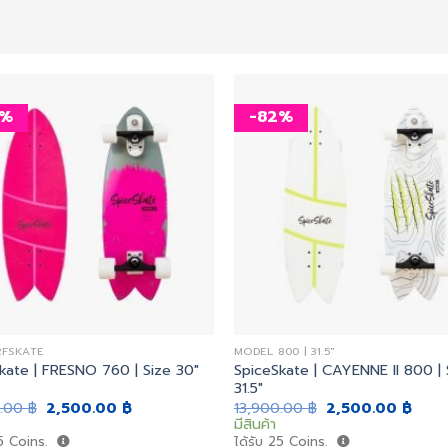
2%
-82%
เพิ่ม
สิ่งที่
อยาก
ได้
RFSKATE
MODEL 800 | 31.5"
SpiceSkate | CAYENNE II 800 | 
kate | FRESNO 760 | Size 30″
31.5″
Original
Current
Original
Curr
0.00
฿
2,500.00
฿
13,900.00
฿
2,500.00
฿
price
price
price
price
มีสินค้า
was:
is:
was:
is:
5
Coins.
ได้รับ
25
Coins.