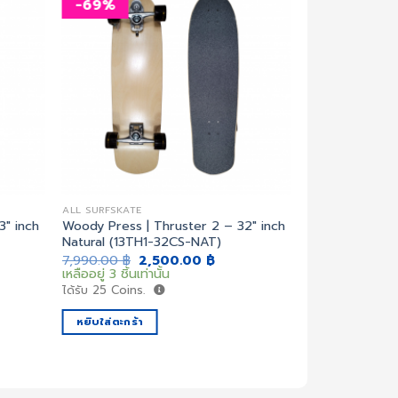
-69%
เพิ่ม
เพิ่ม
สิ่งที่
สิ่งที่
อยาก
อยาก
ได้
ได้
ALL SURFSKATE
THRUSTER SYSTE
3″ inch
Woody Press | Thruster 2 – 32″ inch
Woody Press |
Natural (13TH1-32CS-NAT)
2,990.00
฿
มีสินค้า
ent
Original
Current
7,990.00
฿
2,500.00
฿
e
price
price
เหลืออยู่ 3 ชิ้นเท่านั้น
ได้รับ
30
Coins.
was:
is:
ได้รับ
25
Coins.
0.00 ฿.
7,990.00 ฿.
2,500.00 ฿.
หยิบใส่ตะกร้า
หยิบใส่ตะกร้า