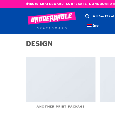
Skip
จำหน่าย SKATEBOARD, SURFSKATE, LONGBOARD และ
to
content
All SurfSka
ไทย
DESIGN
ANOTHER PRINT PACKAGE