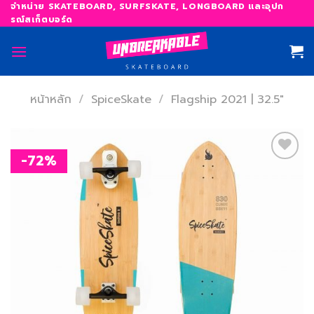
Skip
จำหน่าย SKATEBOARD, SURFSKATE, LONGBOARD และอุปก
รณ์สเก็ตบอร์ด
to
content
หน้าหลัก
/
SpiceSkate
/
Flagship 2021 | 32.5"
-72%
เพิ่ม
สิ่งที่
อยาก
ได้