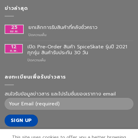
ข่าวล่าสุด
25
ยกเลิกการรับสินค้าที่คลังชั่วคราว
เม.ย.
บน
ปิดความเห็น
ยกเลิก
การ
12
เปิด Pre-Order สินค้า SpiceSkate รุ่นปี 2021
รับ
ก.พ.
ทุกรุ่น สินค้ารับประกัน 30 วัน
สินค้า
บน
ปิดความเห็น
ที่
เปิด
คลัง
Pre-
ชั่วคราว
Order
ลงทะเบียนเพื่อรับข่าวสาร
สินค้า
SpiceSkate
รุ่น
สนใจรับข้อมูลข่าวสาร และโปรโมชั่นของเราทาง email
ปี
2021
ทุก
รุ่น
สินค้า
รับ
ประกัน
30
This site uses cookies to offer you a better browsing