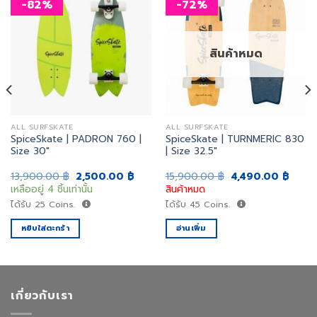
-82%
-72%
เพิ่ม
เพิ่ม
สิ่งที่
สิ่งที่
สินค้าหมด
อยาก
อยาก
ได้
ได้
ALL SURFSKATE
ALL SURFSKATE
SpiceSkate | PADRON 760 |
SpiceSkate | TURNMERIC 830
Size 30″
| Size 32.5″
ent
Original
Current
Original
Curre
13,900.00
฿
2,500.00
฿
15,900.00
฿
4,490.00
฿
e
price
price
price
price
เหลืออยู่ 4 ชิ้นเท่านั้น
สินค้าหมด
was:
is:
was:
is:
0.00 ฿.
13,900.00 ฿.
2,500.00 ฿.
15,900.00 ฿.
4,490
ได้รับ
25
Coins.
ได้รับ
45
Coins.
หยิบใส่ตะกร้า
อ่านเพิ่ม
เกี่ยวกับเรา