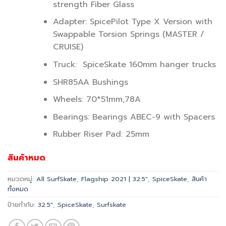
strength Fiber Glass
Adapter: SpicePilot Type X Version with
Swappable Torsion Springs (MASTER /
CRUISE)
Truck: SpiceSkate 160mm hanger trucks
SHR85AA Bushings
Wheels: 70*51mm,78A
Bearings: Bearings ABEC-9 with Spacers
Rubber Riser Pad: 25mm
สินค้าหมด
หมวดหมู่:
All SurfSkate
,
Flagship 2021 | 32.5"
,
SpiceSkate
,
สินค้า
ทั้งหมด
ป้ายกำกับ:
32.5"
,
SpiceSkate
,
Surfskate