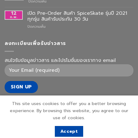
บน
ปิดความเห็น
ยกเลิก
การ
12
เปิด Pre-Order สินค้า SpiceSkate รุ่นปี 2021
รับ
ก.พ.
ทุกรุ่น สินค้ารับประกัน 30 วัน
สินค้า
บน
ปิดความเห็น
ที่
เปิด
คลัง
Pre-
ชั่วคราว
Order
ลงทะเบียนเพื่อรับข่าวสาร
สินค้า
SpiceSkate
รุ่น
สนใจรับข้อมูลข่าวสาร และโปรโมชั่นของเราทาง email
ปี
2021
ทุก
รุ่น
สินค้า
รับ
ประกัน
30
This site uses cookies to offer you a better browsing
วัน
experience. By browsing this website, you agree to our
use of cookies.
Accept
Copyright 2026 ©
unbreakableskateboard.com