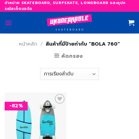
Skip
จำหน่าย SKATEBOARD, SURFSKATE, LONGBOARD และอุปก
รณ์สเก็ตบอร์ด
to
content
หน้าหลัก
/
สินค้าที่มีป้ายกำกับ “BOLA 760”
คัดกรอง
-82%
เพิ่ม
สิ่งที่
อยาก
ได้