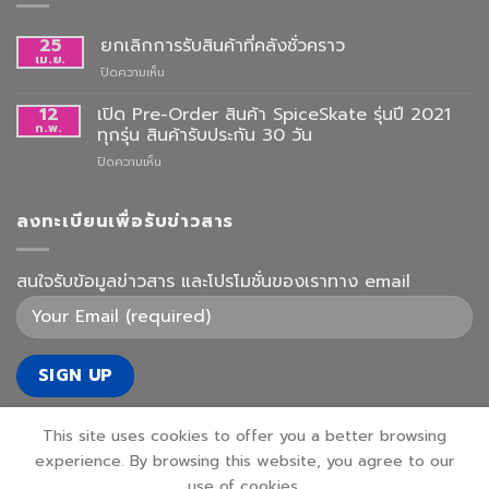
25
ยกเลิกการรับสินค้าที่คลังชั่วคราว
เม.ย.
บน
ปิดความเห็น
ยกเลิก
การ
12
เปิด Pre-Order สินค้า SpiceSkate รุ่นปี 2021
รับ
ก.พ.
ทุกรุ่น สินค้ารับประกัน 30 วัน
สินค้า
บน
ปิดความเห็น
ที่
เปิด
คลัง
Pre-
ชั่วคราว
Order
ลงทะเบียนเพื่อรับข่าวสาร
สินค้า
SpiceSkate
รุ่น
สนใจรับข้อมูลข่าวสาร และโปรโมชั่นของเราทาง email
ปี
2021
ทุก
รุ่น
สินค้า
รับ
ประกัน
30
This site uses cookies to offer you a better browsing
วัน
experience. By browsing this website, you agree to our
use of cookies.