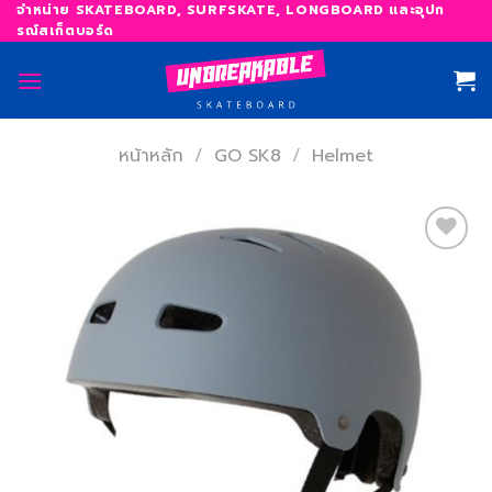
Skip
จำหน่าย SKATEBOARD, SURFSKATE, LONGBOARD และอุปก
รณ์สเก็ตบอร์ด
to
content
หน้าหลัก
/
GO SK8
/
Helmet
เพิ่ม
สิ่งที่
อยาก
ได้