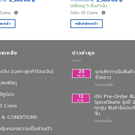
00
฿
2,500.00
฿
7,990.00
฿
2,500.00
฿
price
price
price
price
เหลืออยู่ 5 ชิ้นเท่านั้น
was:
is:
was:
is:
7,990.00 ฿.
2,500.00 ฿.
7,990.00 ฿.
2,500
Coins.
ได้รับ
25
Coins.
่ตะกร้า
หยิบใส่ตะกร้า
่วยเหลือ
ข่าวล่าสุด
ะเงิน (เฉพาะลูกค้าโอนเงิน)
25
ยกเลิกการรับสินค้าท
เม.ย.
ชั่วคราว
เลขพัสดุ
บน
ปิดความเห็น
ยกเลิก
ช้คูปอง
การ
12
เปิด Pre-Order สิน
รับ
ก.พ.
SpiceSkate รุ่นปี 
ใช้ Coins
สินค้า
ทุกรุ่น สินค้ารับประ
ที่
วัน
คลัง
 & CONDITIONS
ชั่วคราว
บน
ปิดความเห็น
เปิด
คุ้มครองความเป็นส่วนตัว
Pre-