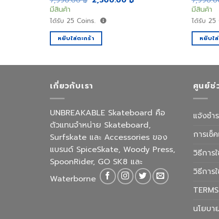
7,990.00
฿
2,500.00
฿
7,990.
rice
price
price
มีสินค้า
มีสินค้า
:
was:
is:
,500.00 ฿.
7,990.00 ฿.
2,500.00 ฿.
ได้รับ
25
Coins.
ได้รับ
25
หยิบใส่ตะกร้า
หยิบใส
เกี่ยวกับเรา
ศูนย์ช
UNBREAKABLE Skateboard คือ
แจ้งชำร
ตัวแทนจำหน่าย Skateboard,
การเช็ค
Surfskate และ Accessories ของ
แบรนด์ SpiceSkate, Woody Press,
วิธีการใ
SpoonRider, GO SK8 และ
วิธีการ
Waterborne
TERMS
นโยบาย