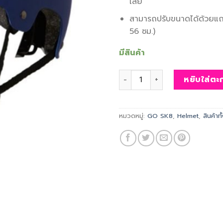
เลย
สามารถปรับขนาดได้ด้วยแถบ
56 ซม.)
มีสินค้า
จำนวน GO SK8 Kids Helmet (N
หยิบใส่ตะก
หมวดหมู่:
GO SK8
,
Helmet
,
สินค้าท