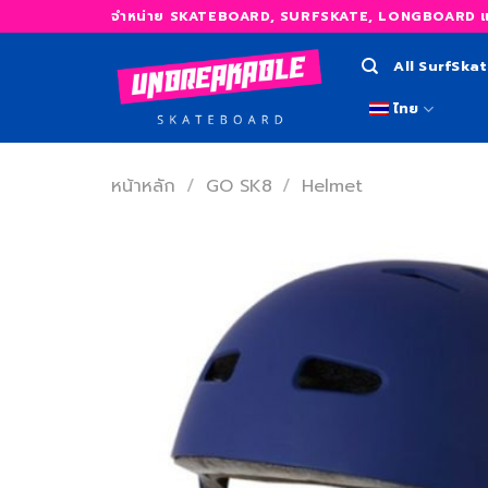
Skip
จำหน่าย SKATEBOARD, SURFSKATE, LONGBOARD และ
to
content
All SurfSka
ไทย
หน้าหลัก
/
GO SK8
/
Helmet