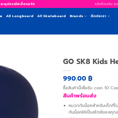
แจ้งชำระเงิน (เ
อุปกรณ์สเก็ตบอร์ด
te
All Longboard
All Skateboard
Brands
ติดต่อเรา
GO SK8 Kids He
990.00
฿
เพิ่ม
สิ่งที่
ซื้อสินค้านี้เพื่อรับ coin
10
Coi
อยาก
สินค้าพร้อมส่ง
ได้
หมวกกันน็อคสำหรับเด็กที่ไ
กันน็อคให้เป็นสไตล์ของคุ