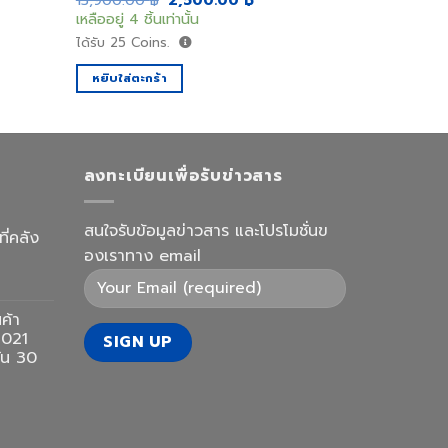
13,900.00
฿
2,500.00
฿
price
price
เหลืออยู่ 4 ชิ้นเท่านั้น
was:
is:
.00 ฿.
13,900.00 ฿.
2,500.00 ฿.
ได้รับ
25
Coins.
หยิบใส่ตะกร้า
ลงทะเบียนเพื่อรับข่าวสาร
สนใจรับข้อมูลข่าวสาร และโปรโมชั่นข
ี่คลัง
องเราทาง email
ค้า
2021
กัน 30