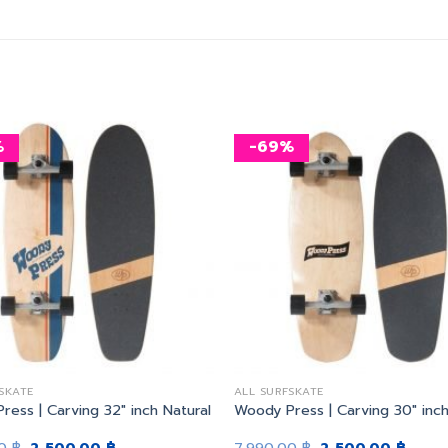
%
-69%
เพิ่ม
สิ่งที่
อยาก
ได้
SKATE
ALL SURFSKATE
ress | Carving 32″ inch Natural
Woody Press | Carving 30″ inch
Original
Current
Original
Curre