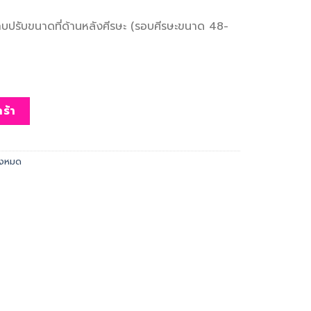
ปรับขนาดที่ด้านหลังศีรษะ (รอบศีรษะขนาด 48-
avy) ชิ้น
ร้า
ั้งหมด