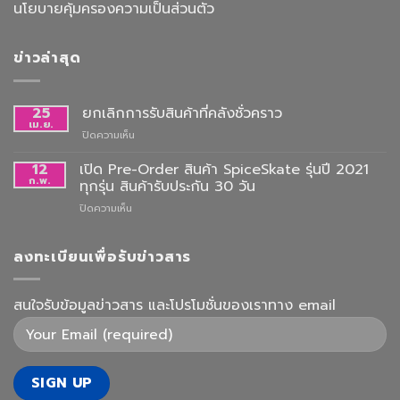
นโยบายคุ้มครองความเป็นส่วนตัว
ข่าวล่าสุด
25
ยกเลิกการรับสินค้าที่คลังชั่วคราว
เม.ย.
บน
ปิดความเห็น
ยกเลิก
การ
12
เปิด Pre-Order สินค้า SpiceSkate รุ่นปี 2021
รับ
ก.พ.
ทุกรุ่น สินค้ารับประกัน 30 วัน
สินค้า
บน
ปิดความเห็น
ที่
เปิด
คลัง
Pre-
ชั่วคราว
Order
ลงทะเบียนเพื่อรับข่าวสาร
สินค้า
SpiceSkate
รุ่น
สนใจรับข้อมูลข่าวสาร และโปรโมชั่นของเราทาง email
ปี
2021
ทุก
รุ่น
สินค้า
รับ