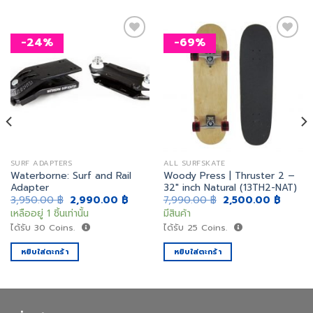
-24%
-69%
เพิ่ม
เพิ่ม
สิ่งที่
สิ่งที่
อยาก
อยาก
ได้
ได้
SURF ADAPTERS
ALL SURFSKATE
Waterborne: Surf and Rail
Woody Press | Thruster 2 –
Adapter
32″ inch Natural (13TH2-NAT)
nt
Original
Current
Original
Curren
3,950.00
฿
2,990.00
฿
7,990.00
฿
2,500.00
฿
price
price
price
price
เหลืออยู่ 1 ชิ้นเท่านั้น
มีสินค้า
was:
is:
was:
is:
.00 ฿.
3,950.00 ฿.
2,990.00 ฿.
7,990.00 ฿.
2,500.
ได้รับ
30
Coins.
ได้รับ
25
Coins.
หยิบใส่ตะกร้า
หยิบใส่ตะกร้า