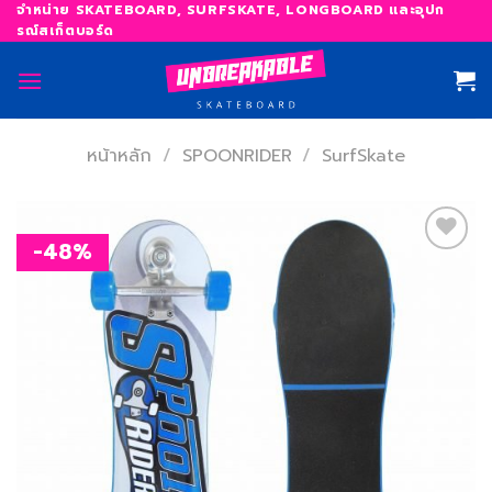
Skip
จำหน่าย SKATEBOARD, SURFSKATE, LONGBOARD และอุปก
รณ์สเก็ตบอร์ด
to
content
หน้าหลัก
/
SPOONRIDER
/
SurfSkate
-48%
เพิ่ม
สิ่งที่
อยาก
ได้