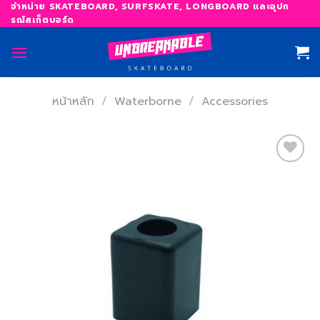
Skip
จำหน่าย SKATEBOARD, SURFSKATE, LONGBOARD และอุปก
รณ์สเก็ตบอร์ด
to
content
หน้าหลัก
/
Waterborne
/
Accessories
เพิ่ม
สิ่งที่
อยาก
ได้