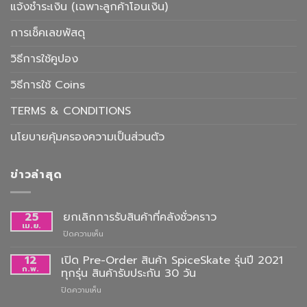
แจ้งชำระเงิน (เฉพาะลูกค้าโอนเงิน)
การเช็คเลขพัสดุ
วิธีการใช้คูปอง
วิธีการใช้ Coins
TERMS & CONDITIONS
นโยบายคุ้มครองความเป็นส่วนตัว
ข่าวล่าสุด
25
ยกเลิกการรับสินค้าที่คลังชั่วคราว
เม.ย.
บน
ปิดความเห็น
ยกเลิก
การ
12
เปิด Pre-Order สินค้า SpiceSkate รุ่นปี 2021
รับ
ก.พ.
ทุกรุ่น สินค้ารับประกัน 30 วัน
สินค้า
บน
ปิดความเห็น
ที่
เปิด
คลัง