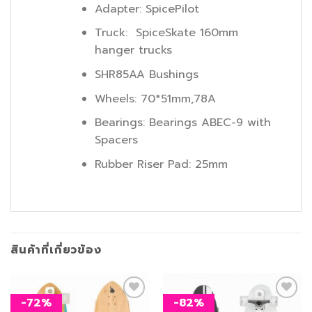
Adapter: SpicePilot
Truck: SpiceSkate 160mm
hanger trucks
SHR85AA Bushings
Wheels: 70*51mm,78A
Bearings: Bearings ABEC-9 with
Spacers
Rubber Riser Pad: 25mm
สินค้าที่เกี่ยวข้อง
-72%
-82%