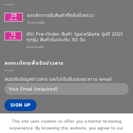
25
ยกเลิกการรับสินค้าที่คลังชั่วคราว
เม.ย.
บน
ปิดความเห็น
ยกเลิก
การ
12
เปิด Pre-Order สินค้า SpiceSkate รุ่นปี 2021
รับ
ก.พ.
ทุกรุ่น สินค้ารับประกัน 30 วัน
สินค้า
บน
ปิดความเห็น
ที่
เปิด
คลัง
Pre-
ชั่วคราว
Order
ลงทะเบียนเพื่อรับข่าวสาร
สินค้า
SpiceSkate
รุ่น
สนใจรับข้อมูลข่าวสาร และโปรโมชั่นของเราทาง email
ปี
2021
ทุก
รุ่น
สินค้า
รับ
ประกัน
30
This site uses cookies to offer you a better browsing
วัน
experience. By browsing this website, you agree to our