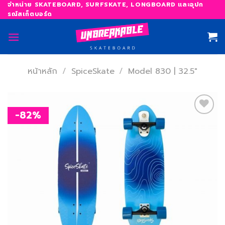
Skip
จำหน่าย SKATEBOARD, SURFSKATE, LONGBOARD และอุปก
รณ์สเก็ตบอร์ด
to
content
หน้าหลัก
/
SpiceSkate
/
Model 830 | 32.5"
-82%
เพิ่ม
สิ่งที่
อยาก
ได้