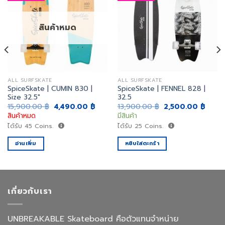
เพิ่ม
เพิ่ม
สิ่งที่
สิ่งที่
สินค้าหมด
อยาก
อยาก
ได้
ได้
ALL SURFSKATE
ALL SURFSKATE
SpiceSkate | CUMIN 830 |
SpiceSkate | FENNEL 828 |
Size 32.5″
32.5
ent
Original
Current
Original
Curre
15,900.00
฿
4,490.00
฿
13,900.00
฿
2,500.00
฿
e
price
price
price
price
สินค้าหมด
มีสินค้า
was:
is:
was:
is:
0.00 ฿.
15,900.00 ฿.
4,490.00 ฿.
13,900.00 ฿.
2,500
ได้รับ
45
Coins.
ได้รับ
25
Coins.
อ่านเพิ่ม
หยิบใส่ตะกร้า
เกี่ยวกับเรา
UNBREAKABLE Skateboard คือตัวแทนจำหน่าย