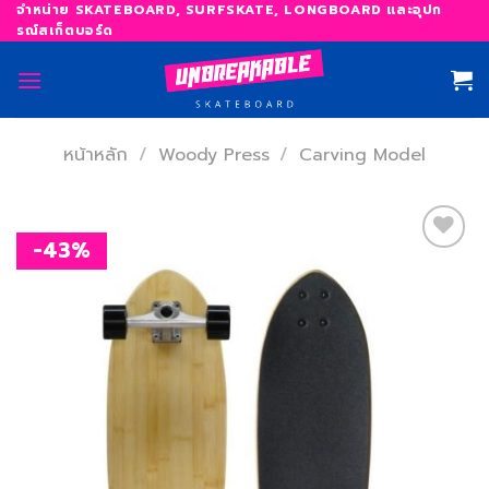
Skip
จำหน่าย SKATEBOARD, SURFSKATE, LONGBOARD และอุปก
รณ์สเก็ตบอร์ด
to
content
หน้าหลัก
/
Woody Press
/
Carving Model
-43%
เพิ่ม
สิ่งที่
อยาก
ได้