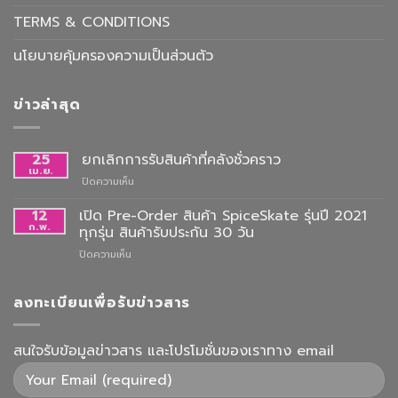
TERMS & CONDITIONS
นโยบายคุ้มครองความเป็นส่วนตัว
ข่าวล่าสุด
25
ยกเลิกการรับสินค้าที่คลังชั่วคราว
เม.ย.
บน
ปิดความเห็น
ยกเลิก
การ
12
เปิด Pre-Order สินค้า SpiceSkate รุ่นปี 2021
รับ
ก.พ.
ทุกรุ่น สินค้ารับประกัน 30 วัน
สินค้า
บน
ปิดความเห็น
ที่
เปิด
คลัง
Pre-
ชั่วคราว
Order
ลงทะเบียนเพื่อรับข่าวสาร
สินค้า
SpiceSkate
รุ่น
สนใจรับข้อมูลข่าวสาร และโปรโมชั่นของเราทาง email
ปี
2021
ทุก