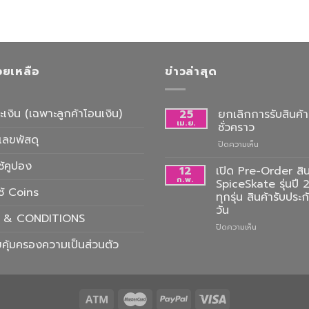
่วยเหลือ
ข่าวล่าสุด
ะเงิน (เฉพาะลูกค้าโอนเงิน)
25
ยกเลิกการรับสินค้าท
เม.ย.
ชั่วคราว
เลขพัสดุ
บน
ปิดความเห็น
ยกเลิก
ช้คูปอง
การ
12
เปิด Pre-Order สิน
รับ
ก.พ.
SpiceSkate รุ่นปี 
ใช้ Coins
สินค้า
ทุกรุ่น สินค้ารับประ
ที่
วัน
คลัง
 & CONDITIONS
ชั่วคราว
บน
ปิดความเห็น
เปิด
คุ้มครองความเป็นส่วนตัว
Pre-
Order
สินค้า
SpiceSkate
รุ่น
ปี