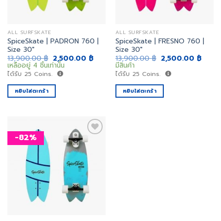
ALL SURFSKATE
ALL SURFSKATE
SpiceSkate | PADRON 760 |
SpiceSkate | FRESNO 760 |
Size 30″
Size 30″
Original
Current
Original
Curre
13,900.00
฿
2,500.00
฿
13,900.00
฿
2,500.00
฿
price
price
price
price
เหลืออยู่ 4 ชิ้นเท่านั้น
มีสินค้า
was:
is:
was:
is:
ได้รับ
25
Coins.
ได้รับ
25
Coins.
13,900.00 ฿.
2,500.00 ฿.
13,900.00 ฿.
2,500
หยิบใส่ตะกร้า
หยิบใส่ตะกร้า
-82%
เพิ่ม
สิ่งที่
อยาก
ได้