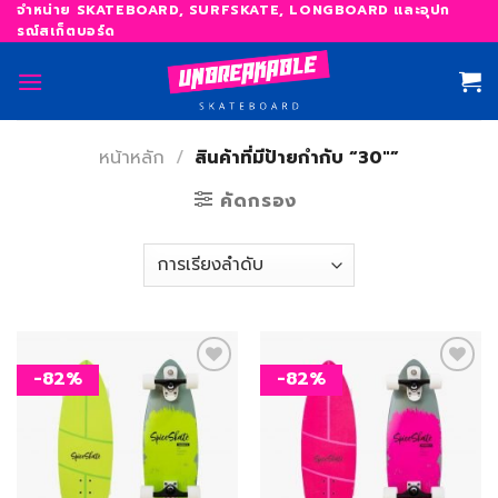
Skip
จำหน่าย SKATEBOARD, SURFSKATE, LONGBOARD และอุปก
รณ์สเก็ตบอร์ด
to
content
หน้าหลัก
/
สินค้าที่มีป้ายกำกับ “30"”
คัดกรอง
-82%
-82%
เพิ่ม
เพิ่ม
สิ่งที่
สิ่งที่
อยาก
อยาก
ได้
ได้