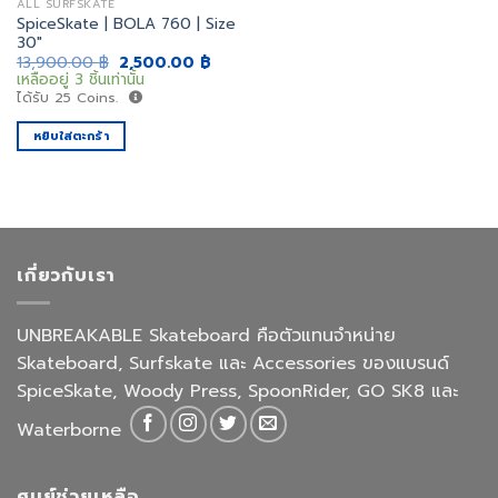
ALL SURFSKATE
SpiceSkate | BOLA 760 | Size
30″
Original
Current
13,900.00
฿
2,500.00
฿
price
price
เหลืออยู่ 3 ชิ้นเท่านั้น
was:
is:
ได้รับ
25
Coins.
13,900.00 ฿.
2,500.00 ฿.
หยิบใส่ตะกร้า
เกี่ยวกับเรา
UNBREAKABLE Skateboard คือตัวแทนจำหน่าย
Skateboard, Surfskate และ Accessories ของแบรนด์
SpiceSkate, Woody Press, SpoonRider, GO SK8 และ
Waterborne
ศูนย์ช่วยเหลือ