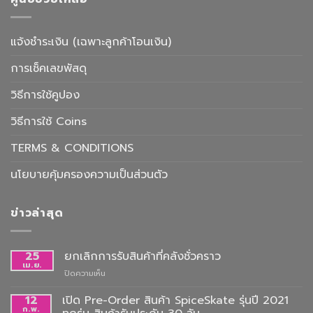
แจ้งชำระเงิน (เฉพาะลูกค้าโอนเงิน)
การเช็คเลขพัสดุ
วิธีการใช้คูปอง
วิธีการใช้ Coins
TERMS & CONDITIONS
นโยบายคุ้มครองความเป็นส่วนตัว
ข่าวล่าสุด
25
ยกเลิกการรับสินค้าที่คลังชั่วคราว
เม.ย.
บน
ปิดความเห็น
ยกเลิก
การ
12
เปิด Pre-Order สินค้า SpiceSkate รุ่นปี 2021
รับ
ก.พ.