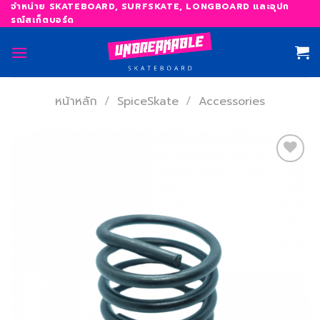
Skip
จำหน่าย SKATEBOARD, SURFSKATE, LONGBOARD และอุปก
รณ์สเก็ตบอร์ด
to
content
หน้าหลัก
/
SpiceSkate
/
Accessories
เพิ่ม
สิ่งที่
อยาก
ได้