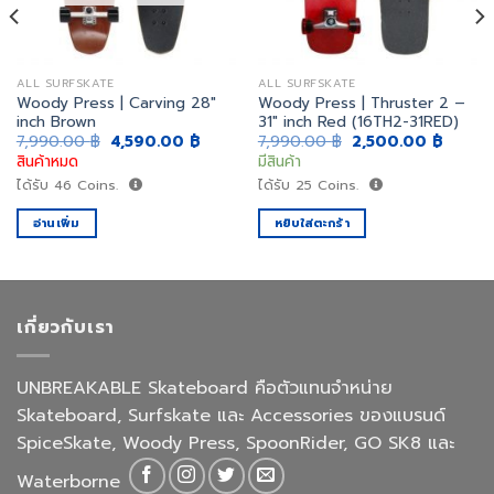
ALL SURFSKATE
ALL SURFSKATE
Woody Press | Carving 28″
Woody Press | Thruster 2 –
inch Brown
31″ inch Red (16TH2-31RED)
ent
Original
Current
Original
Curren
7,990.00
฿
4,590.00
฿
7,990.00
฿
2,500.00
฿
e
price
price
price
price
สินค้าหมด
มีสินค้า
was:
is:
was:
is:
0.00 ฿.
7,990.00 ฿.
4,590.00 ฿.
7,990.00 ฿.
2,500.
ได้รับ
46
Coins.
ได้รับ
25
Coins.
อ่านเพิ่ม
หยิบใส่ตะกร้า
เกี่ยวกับเรา
UNBREAKABLE Skateboard คือตัวแทนจำหน่าย
Skateboard, Surfskate และ Accessories ของแบรนด์
SpiceSkate, Woody Press, SpoonRider, GO SK8 และ
Waterborne