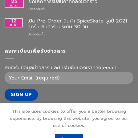
25
ยกเลิกการรับสินค้าที่คลังชั่วคราว
เม.ย.
บน
ปิดความเห็น
ยกเลิก
การ
12
เปิด Pre-Order สินค้า SpiceSkate รุ่นปี 2021
รับ
ก.พ.
ทุกรุ่น สินค้ารับประกัน 30 วัน
สินค้า
บน
ปิดความเห็น
ที่
เปิด
คลัง
Pre-
ชั่วคราว
Order
ลงทะเบียนเพื่อรับข่าวสาร
สินค้า
SpiceSkate
รุ่น
สนใจรับข้อมูลข่าวสาร และโปรโมชั่นของเราทาง email
ปี
2021
ทุก
รุ่น
สินค้า
รับ
ประกัน
30
This site uses cookies to offer you a better browsing
วัน
experience. By browsing this website, you agree to our
use of cookies.