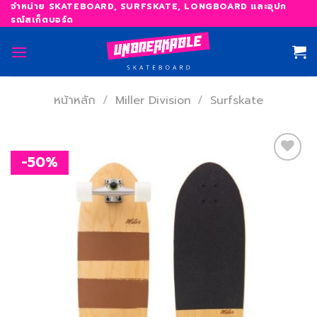
Skip
จำหน่าย SKATEBOARD, SURFSKATE, LONGBOARD และอุปก
รณ์สเก็ตบอร์ด
to
content
หน้าหลัก
/
Miller Division
/
Surfskate
-50%
เพิ่ม
สิ่งที่
อยาก
ได้