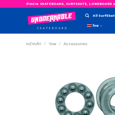
Skip
จำหน่าย SKATEBOARD, SURFSKATE, LONGBOARD และ
to
content
All SurfSka
ไทย
หน้าหลัก
/
Yow
/
Accessories