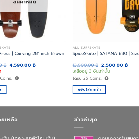
สินค้าหมด
SKATE
ALL SURFSKATE
ress | Carving 28″ inch Brown
SpiceSkate | SATANA 830 | Size
Original
Current
Original
Curr
00
฿
4,590.00
฿
13,900.00
฿
2,500.00
฿
price
price
price
price
ด
เหลืออยู่ 3 ชิ้นเท่านั้น
was:
is:
was:
is:
7,990.00 ฿.
4,590.00 ฿.
13,900.00 ฿.
2,500
Coins.
ได้รับ
25
Coins.
ม
หยิบใส่ตะกร้า
่วยเหลือ
ข่าวล่าสุด
ะเงิน (เฉพาะลูกค้าโอนเงิน)
25
ยกเลิกการรับสินค้าท