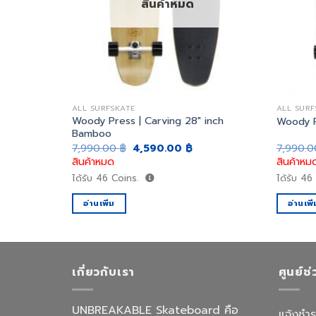
สินค้าหมด
ALL SURFSKATE
ALL SURF
Woody Press | Carving 28″ inch
 Size 30″
Woody P
Bamboo
urrent
Original
Current
7,990.00
฿
4,590.00
฿
7,990.
rice
price
price
สินค้าหมด
สินค้าหม
:
was:
is:
,500.00 ฿.
7,990.00 ฿.
4,590.00 ฿.
ได้รับ
46
Coins.
ได้รับ
46
อ่านเพิ่ม
อ่านเพิ่
เกี่ยวกับเรา
ศูนย์ช
UNBREAKABLE Skateboard คือ
แจ้งชำร