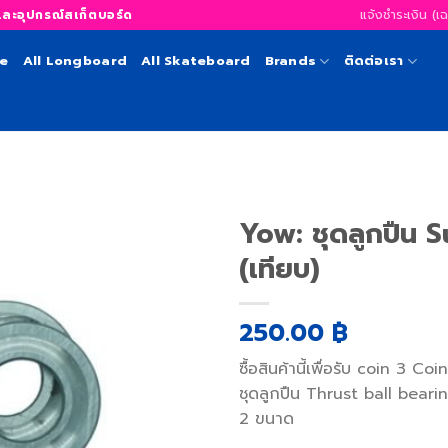
แจ้งชำระเงิน (เ
อุปกรณ์สเก็ตบอร์ด
te
All Longboard
All Skateboard
Brands
ติดต่อเรา
Yow: ชุดลูกปืน 
(เทียบ)
เพิ่ม
250.00
฿
สิ่งที่
อยาก
ได้
ซื้อสินค้านี้เพื่อรับ coin
3
Coin
ชุดลูกปืน Thrust ball beari
2 ขนาด