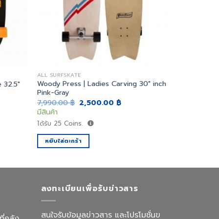
ALL SURFSKATE
Woody Press | Ladies Carving 30″ inch
 32.5″
Pink-Gray
ent
Original
Current
7,990.00
฿
2,500.00
฿
price
price
มีสินค้า
was:
is:
.00 ฿.
7,990.00 ฿.
2,500.00 ฿.
ได้รับ
25
Coins.
หยิบใส่ตะกร้า
ลงทะเบียนเพื่อรับข่าวสาร
สนใจรับข้อมูลข่าวสาร และโปรโมชั่นข
ี่คลัง