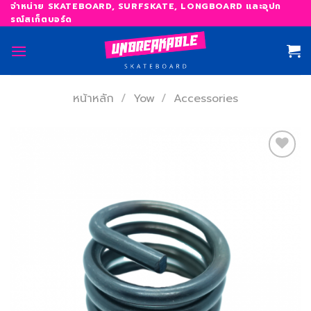
Skip
จำหน่าย SKATEBOARD, SURFSKATE, LONGBOARD และอุปก
รณ์สเก็ตบอร์ด
to
content
หน้าหลัก
/
Yow
/
Accessories
เพิ่ม
สิ่งที่
อยาก
ได้