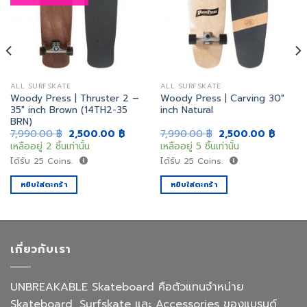
สิ่งที่
สิ่งที่
อยาก
อยาก
ได้
ได้
ALL SURFSKATE
ALL SURFSKATE
Woody Press | Thruster 2 –
Woody Press | Carving 30″
35″ inch Brown (14TH2-35
inch Natural
BRN)
Original
Current
Original
Curren
7,990.00
฿
2,500.00
฿
7,990.00
฿
2,500.00
฿
price
price
price
price
เหลืออยู่ 2 ชิ้นเท่านั้น
เหลืออยู่ 5 ชิ้นเท่านั้น
was:
is:
was:
is:
7,990.00 ฿.
2,500.00 ฿.
7,990.00 ฿.
2,500.
ได้รับ
25
Coins.
ได้รับ
25
Coins.
หยิบใส่ตะกร้า
หยิบใส่ตะกร้า
เกี่ยวกับเรา
UNBREAKABLE Skateboard คือตัวแทนจำหน่าย
Skateboard, Surfskate และ Accessories ของแบรนด์