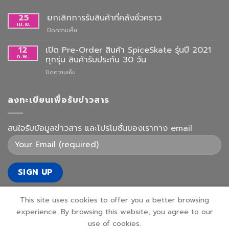
25
ยกเลิกการรับสินค้าที่คลังชั่วคราว
เม.ย.
บน
ปิดความเห็น
ยกเลิก
การ
12
เปิด Pre-Order สินค้า SpiceSkate รุ่นปี 2021
รับ
ก.พ.
ทุกรุ่น สินค้ารับประกัน 30 วัน
สินค้า
บน
ปิดความเห็น
ที่
เปิด
คลัง
Pre-
ชั่วคราว
Order
ลงทะเบียนเพื่อรับข่าวสาร
สินค้า
SpiceSkate
รุ่น
สนใจรับข้อมูลข่าวสาร และโปรโมชั่นของเราทาง email
ปี
2021
ทุก
รุ่น
สินค้า
รับ
ประกัน
30
This site uses cookies to offer you a better browsing
วัน
experience. By browsing this website, you agree to our
use of cookies.