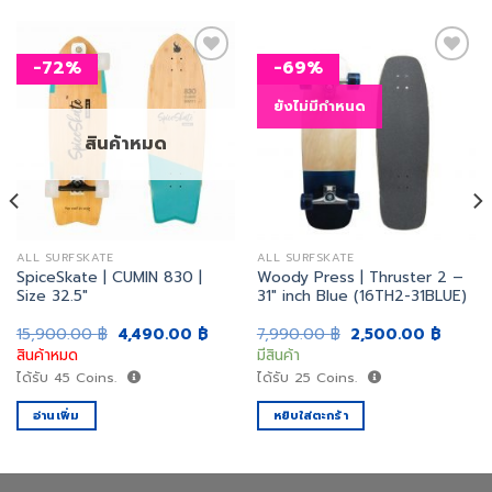
-72%
-69%
ยังไม่มีกำหนด
เพิ่ม
เพิ่ม
สิ่งที่
สิ่งที่
สินค้าหมด
อยาก
อยาก
ได้
ได้
ALL SURFSKATE
ALL SURFSKATE
SpiceSkate | CUMIN 830 |
Woody Press | Thruster 2 –
Size 32.5″
31″ inch Blue (16TH2-31BLUE)
Original
Current
Original
Curren
15,900.00
฿
4,490.00
฿
7,990.00
฿
2,500.00
฿
price
price
price
price
สินค้าหมด
มีสินค้า
was:
is:
was:
is:
15,900.00 ฿.
4,490.00 ฿.
7,990.00 ฿.
2,500.
ได้รับ
45
Coins.
ได้รับ
25
Coins.
อ่านเพิ่ม
หยิบใส่ตะกร้า