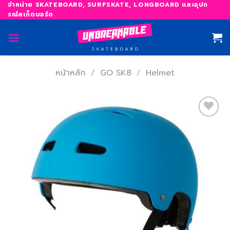
Skip
จำหน่าย SKATEBOARD, SURFSKATE, LONGBOARD และอุปก
รณ์สเก็ตบอร์ด
to
content
หน้าหลัก
/
GO SK8
/
Helmet
เพิ่ม
สิ่งที่
อยาก
ได้