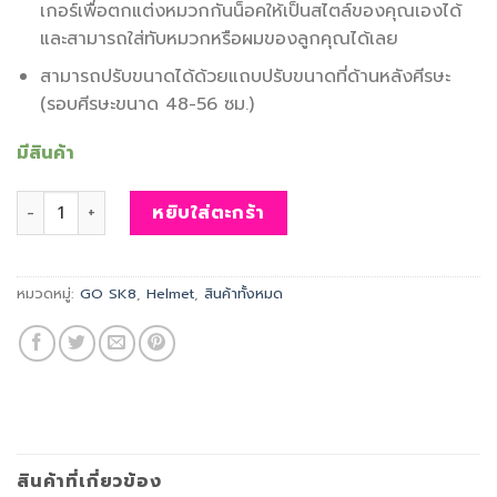
เกอร์เพื่อตกแต่งหมวกกันน็อคให้เป็นสไตล์ของคุณเองได้
และสามารถใส่ทับหมวกหรือผมของลูกคุณได้เลย
สามารถปรับขนาดได้ด้วยแถบปรับขนาดที่ด้านหลังศีรษะ
(รอบศีรษะขนาด 48-56 ซม.)
มีสินค้า
จำนวน GO SK8 Kids Helmet (Turquoise) ชิ้น
หยิบใส่ตะกร้า
หมวดหมู่:
GO SK8
,
Helmet
,
สินค้าทั้งหมด
สินค้าที่เกี่ยวข้อง