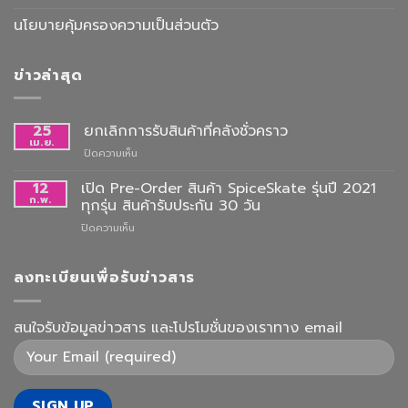
นโยบายคุ้มครองความเป็นส่วนตัว
ข่าวล่าสุด
25
ยกเลิกการรับสินค้าที่คลังชั่วคราว
เม.ย.
บน
ปิดความเห็น
ยกเลิก
การ
12
เปิด Pre-Order สินค้า SpiceSkate รุ่นปี 2021
รับ
ก.พ.
ทุกรุ่น สินค้ารับประกัน 30 วัน
สินค้า
บน
ปิดความเห็น
ที่
เปิด
คลัง
Pre-
ชั่วคราว
Order
ลงทะเบียนเพื่อรับข่าวสาร
สินค้า
SpiceSkate
รุ่น
สนใจรับข้อมูลข่าวสาร และโปรโมชั่นของเราทาง email
ปี
2021
ทุก
รุ่น
สินค้า