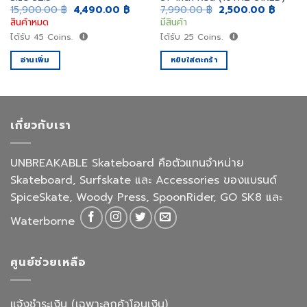
ent
Original
Current
Original
Curren
15,900.00
฿
4,490.00
฿
7,990.00
฿
2,500.00
฿
e
price
price
price
price
สินค้าหมด
มีสินค้า
was:
is:
was:
is:
0.00 ฿.
15,900.00 ฿.
4,490.00 ฿.
7,990.00 ฿.
2,500.
ได้รับ
45
Coins.
ได้รับ
25
Coins.
อ่านเพิ่ม
หยิบใส่ตะกร้า
เกี่ยวกับเรา
UNBREAKABLE Skateboard คือตัวแทนจำหน่าย
Skateboard, Surfskate และ Accessories ของแบรนด์
SpiceSkate, Woody Press, SpoonRider, GO SK8 และ
Waterborne
ศูนย์ช่วยเหลือ
แจ้งชำระเงิน (เฉพาะลูกค้าโอนเงิน)