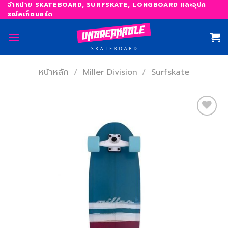
Skip
จำหน่าย SKATEBOARD, SURFSKATE, LONGBOARD และอุปก
รณ์สเก็ตบอร์ด
to
content
หน้าหลัก
/
Miller Division
/
Surfskate
เพิ่ม
สิ่งที่
อยาก
ได้