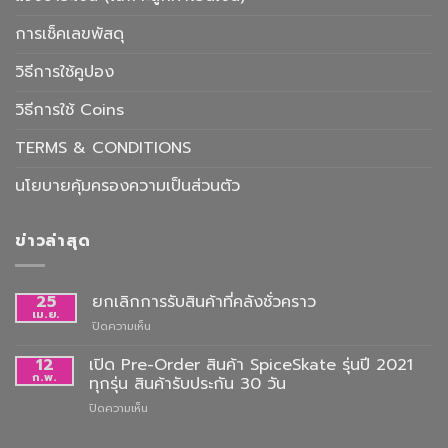
การเช็คเลขพัสดุ
วิธีการใช้คูปอง
วิธีการใช้ Coins
TERMS & CONDITIONS
นโยบายคุ้มครองความเป็นส่วนตัว
ข่าวล่าสุด
25
ยกเลิกการรับสินค้าที่คลังชั่วคราว
เม.ย.
บน
ปิดความเห็น
ยกเลิก
การ
12
เปิด Pre-Order สินค้า SpiceSkate รุ่นปี 2021
รับ
ก.พ.
ทุกรุ่น สินค้ารับประกัน 30 วัน
สินค้า
บน
ปิดความเห็น
ที่
เปิด
คลัง
Pre-
ชั่วคราว