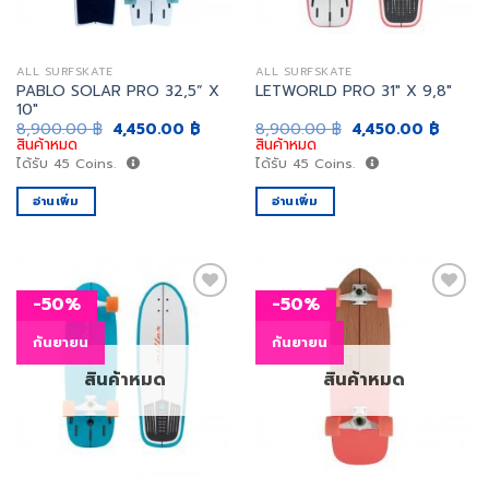
ALL SURFSKATE
ALL SURFSKATE
PABLO SOLAR PRO 32,5” X
LETWORLD PRO 31″ X 9,8″
10″
Original
Current
Original
Curren
8,900.00
฿
4,450.00
฿
8,900.00
฿
4,450.00
฿
price
price
price
price
สินค้าหมด
สินค้าหมด
was:
is:
was:
is:
ได้รับ
45
Coins.
ได้รับ
45
Coins.
8,900.00 ฿.
4,450.00 ฿.
8,900.00 ฿.
4,450.
อ่านเพิ่ม
อ่านเพิ่ม
-50%
-50%
กันยายน
กันยายน
เพิ่ม
เพิ่ม
สิ่งที่
สิ่งที่
สินค้าหมด
สินค้าหมด
อยาก
อยาก
ได้
ได้