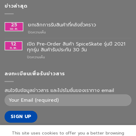
ข่าวล่าสุด
25
ยกเลิกการรับสินค้าที่คลังชั่วคราว
เม.ย.
บน
ปิดความเห็น
ยกเลิก
การ
12
เปิด Pre-Order สินค้า SpiceSkate รุ่นปี 2021
รับ
ก.พ.
ทุกรุ่น สินค้ารับประกัน 30 วัน
สินค้า
บน
ปิดความเห็น
ที่
เปิด
คลัง
Pre-
ชั่วคราว
Order
ลงทะเบียนเพื่อรับข่าวสาร
สินค้า
SpiceSkate
รุ่น
สนใจรับข้อมูลข่าวสาร และโปรโมชั่นของเราทาง email
ปี
2021
ทุก
รุ่น
สินค้า
รับ
ประกัน
30
This site uses cookies to offer you a better browsing
วัน