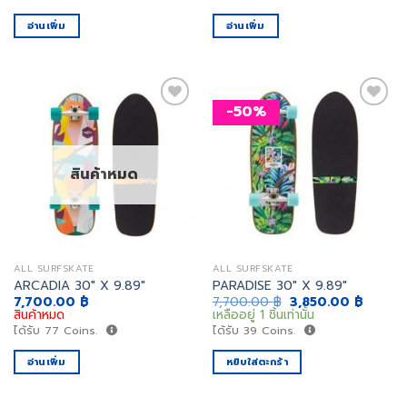
9,500.00 ฿.
4,750.00 ฿.
อ่านเพิ่ม
อ่านเพิ่ม
-50%
เพิ่ม
เพิ่ม
สิ่งที่
สิ่งที่
สินค้าหมด
อยาก
อยาก
ได้
ได้
ALL SURFSKATE
ALL SURFSKATE
ARCADIA 30″ X 9.89″
PARADISE 30″ X 9.89″
Original
Curren
7,700.00
฿
7,700.00
฿
3,850.00
฿
price
price
สินค้าหมด
เหลืออยู่ 1 ชิ้นเท่านั้น
was:
is:
ได้รับ
77
Coins.
ได้รับ
39
Coins.
7,700.00 ฿.
3,850.
อ่านเพิ่ม
หยิบใส่ตะกร้า