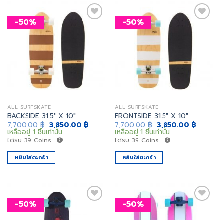
-50%
-50%
เพิ่ม
เพิ่ม
สิ่งที่
สิ่งที่
อยาก
อยาก
ได้
ได้
ALL SURFSKATE
ALL SURFSKATE
BACKSIDE 31.5″ X 10″
FRONTSIDE 31.5″ X 10″
Original
Current
Original
Curren
7,700.00
฿
3,850.00
฿
7,700.00
฿
3,850.00
฿
price
price
price
price
เหลืออยู่ 1 ชิ้นเท่านั้น
เหลืออยู่ 1 ชิ้นเท่านั้น
was:
is:
was:
is:
ได้รับ
39
Coins.
ได้รับ
39
Coins.
7,700.00 ฿.
3,850.00 ฿.
7,700.00 ฿.
3,850.
หยิบใส่ตะกร้า
หยิบใส่ตะกร้า
-50%
-50%