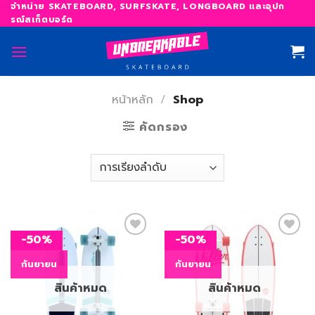
Skip
จำหน่าย SKATEBOARD, SURFSKATE, LONGBOARD และอุปก
รณ์สเก็ตบอร์ด
to
content
หน้าหลัก
/
Shop
คัดกรอง
-50%
-50%
กันยายน
กันยายน
เพิ่ม
เพิ่ม
สิ่งที่
สิ่งที่
สินค้าหมด
สินค้าหมด
อยาก
อยาก
ได้
ได้