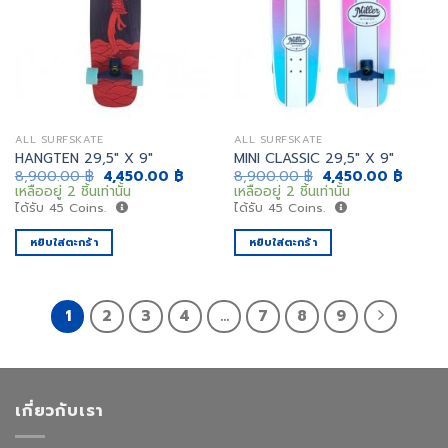
เพิ่ม
เพิ่ม
สิ่งที่
สิ่งที่
อยาก
อยาก
ได้
ได้
ALL SURFSKATE
ALL SURFSKATE
HANGTEN 29,5″ X 9″
MINI CLASSIC 29,5″ X 9″
Original
Current
Original
Curren
8,900.00
฿
4,450.00
฿
8,900.00
฿
4,450.00
฿
price
price
price
price
เหลืออยู่ 2 ชิ้นเท่านั้น
เหลืออยู่ 2 ชิ้นเท่านั้น
was:
is:
was:
is:
ได้รับ
45
Coins.
ได้รับ
45
Coins.
8,900.00 ฿.
4,450.00 ฿.
8,900.00 ฿.
4,450.
หยิบใส่ตะกร้า
หยิบใส่ตะกร้า
1
2
3
4
…
7
8
9
เกี่ยวกับเรา