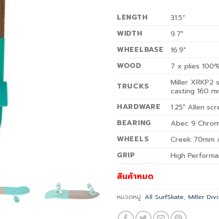
LENGTH
31.5”
WIDTH
9.7″
WHEELBASE
16.9″
WOOD
7 x plies 100
Miller XRKP2 
TRUCKS
casting 160 mm
HARDWARE
1.25″ Allen sc
BEARING
Abec 9 Chrome
WHEELS
Creek 70mm 
GRIP
High Perform
สินค้าหมด
หมวดหมู่:
All SurfSkate
,
Miller Div