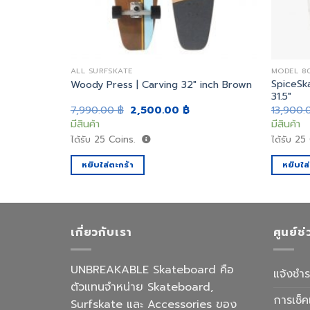
ALL SURFSKATE
MODEL 800
ng 30″ inch
SpiceSk
Woody Press | Carving 32″ inch Brown
31.5″
rrent
Original
Current
7,990.00
฿
2,500.00
฿
13,900
ice
price
price
มีสินค้า
มีสินค้า
was:
is:
500.00 ฿.
7,990.00 ฿.
2,500.00 ฿.
ได้รับ
25
Coins.
ได้รับ
25
หยิบใส่ตะกร้า
หยิบใส
เกี่ยวกับเรา
ศูนย์ช
UNBREAKABLE Skateboard คือ
แจ้งชำร
ตัวแทนจำหน่าย Skateboard,
การเช็ค
Surfskate และ Accessories ของ