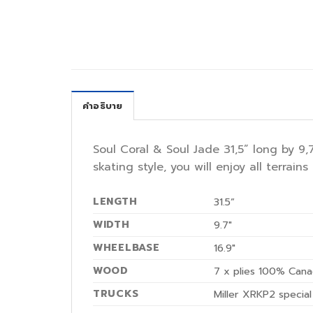
คำอธิบาย
Soul Coral & Soul Jade 31,5” long by 9
skating style, you will enjoy all terrains
LENGTH
31.5”
WIDTH
9.7″
WHEELBASE
16.9″
WOOD
7 x plies 100% Cana
TRUCKS
Miller XRKP2 specia