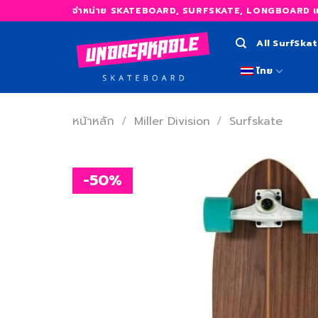
Skip
จำหน่าย SKATEBOARD, SURFSKATE, LONGBOARD และ
to
content
All SurfSka
ไทย
หน้าหลัก
/
Miller Division
/
Surfskate
-50%