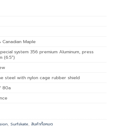
% Canadian Maple
special system 356 premium Aluminum, press
 (6.5″)
rew
 steel with nylon cage rubber shield
/ 80a
ance
ision
,
Surfskate
,
สินค้าทั้งหมด