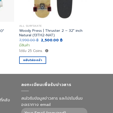
ALL SURFSKATE
Woody Press | Thruster 2 – 32″ inch
30″
Natural (13TH2-NAT)
ent
Original
Current
7,990.00
฿
2,500.00
฿
price
price
มีสินค้า
was:
is:
.00 ฿.
7,990.00 ฿.
2,500.00 ฿.
ได้รับ
25
Coins.
หยิบใส่ตะกร้า
ลงทะเบียนเพื่อรับข่าวสาร
สนใจรับข้อมูลข่าวสาร และโปรโมชั่นข
ี่คลัง
องเราทาง email