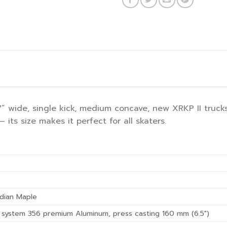
,7” wide, single kick, medium concave, new XRKP II truck
 – its size makes it perfect for all skaters.
dian Maple
l system 356 premium Aluminum, press casting 160 mm (6.5″)