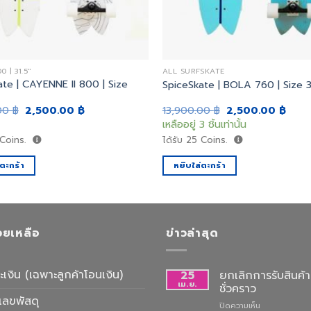
 | 31.5"
ALL SURFSKATE
ate | CAYENNE II 800 | Size
SpiceSkate | BOLA 760 | Size 
Original
Current
Original
Curr
.00
฿
2,500.00
฿
13,900.00
฿
2,500.00
฿
price
price
price
price
เหลืออยู่ 3 ชิ้นเท่านั้น
was:
is:
was:
is:
13,900.00 ฿.
2,500.00 ฿.
13,900.00 ฿.
2,500
Coins.
ได้รับ
25
Coins.
่ตะกร้า
หยิบใส่ตะกร้า
่วยเหลือ
ข่าวล่าสุด
ะเงิน (เฉพาะลูกค้าโอนเงิน)
25
ยกเลิกการรับสินค้าท
เม.ย.
ชั่วคราว
เลขพัสดุ
บน
ปิดความเห็น