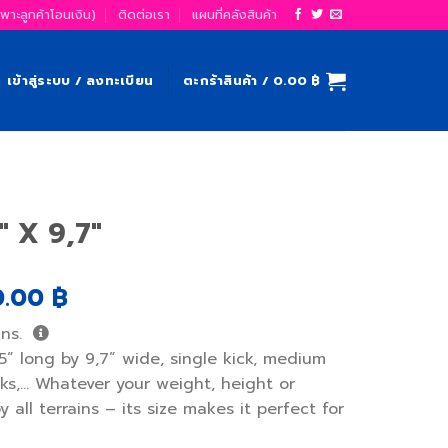
ฉพาะลูกค้าโอนเงิน)
ติดต่อเรา
แผนที่คลังสินค้า
เข้าสู่ระบบ / ลงทะเบียน
ตะกร้าสินค้า /
0.00
฿
″ X 9,7″
nal
Current
0.00
฿
price
ns.
is:
5” long by 9,7” wide, single kick, medium
.00 ฿.
4,750.00 ฿.
ks,… Whatever your weight, height or
oy all terrains – its size makes it perfect for