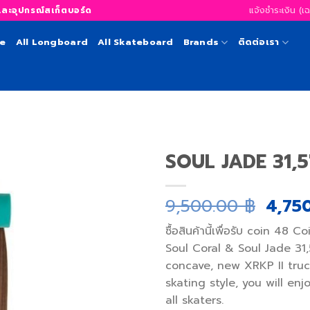
แจ้งชำระเงิน (เ
อุปกรณ์สเก็ตบอร์ด
te
All Longboard
All Skateboard
Brands
ติดต่อเรา
SOUL JADE 31,5
Origi
9,500.00
฿
4,75
เพิ่ม
price
สิ่งที่
ซื้อสินค้านี้เพื่อรับ coin
48
Coi
was:
อยาก
Soul Coral & Soul Jade 31,
9,500
ได้
concave, new XRKP II truc
skating style, you will enj
all skaters.